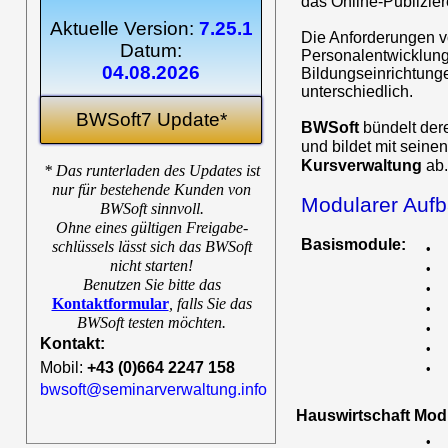
das Online-Publizie
Aktuelle Version:
7.25.1
Die Anforderungen 
Datum:
Personalentwicklung
04.08.2026
Bildungseinrichtung
unterschiedlich.
BWSoft7 Update*
BWSoft
bündelt de
und bildet mit seine
Kursverwaltung
ab.
* Das runterladen des Updates ist
nur für bestehende Kunden von
Modularer Auf
BWSoft sinnvoll.
Ohne eines gültigen Freigabe-
Basismodule:
schlüssels lässt sich das BWSoft
•
nicht starten!
•
Benutzen Sie bitte das
•
Kontaktformular
,
falls Sie das
•
BWSoft testen möchten.
•
Kontakt:
•
Mobil:
+43 (0)664 2247 158
•
bwsoft@seminarverwaltung.info
Hauswirtschaft Mod
•