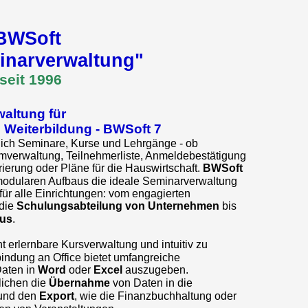
BWSoft
inarverwaltung"
seit 1996
altung für
 Weiterbildung - BWSoft
7
tlich Seminare, Kurse und Lehrgänge - ob
verwaltung, Teilnehmerliste, Anmeldebestätigung
urierung oder Pläne für die Hauswirtschaft.
BWSoft
 modularen Aufbaus die ideale Seminarverwaltung
ür alle Einrichtungen: vom engagierten
die
Schulungsabteilung von Unternehmen
bis
us
.
cht erlernbare Kursverwaltung und intuitiv zu
indung an Office bietet umfangreiche
Daten in
Word
oder
Excel
auszugeben.
lichen die
Übernahme
von Daten in die
und den
Export
, wie die Finanzbuchhaltung oder