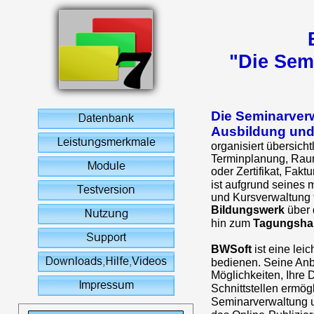
"Die Sem
Die Seminarverw
Ausbildung und
organisiert übersich
Terminplanung, Raum
oder Zertifikat, Fakt
ist aufgrund seines
und Kursverwaltung f
Bildungswerk
über 
hin zum
Tagungsha
BWSoft
ist eine lei
bedienen. Seine Anb
Möglichkeiten, Ihre 
Schnittstellen ermög
Seminarverwaltung 